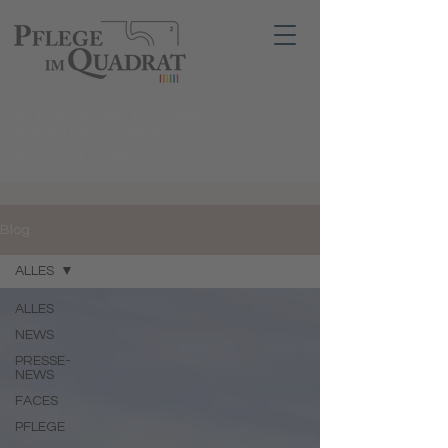
PFLEGE, BETREUUNG, SERVICE- &
GESUNDHEITSDIENSTE
0621 - 37 00 80
Blog
ALLES
ALLES
NEWS
PRESSE-
NEWS
FACES
PFLEGE