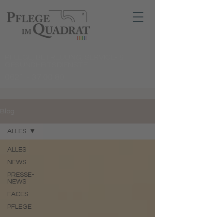
PFLEGE, BETREUUNG, SERVICE- &
GESUNDHEITSDIENSTE
0621 - 37 00 80
Blog
ALLES
ALLES
NEWS
PRESSE-
NEWS
FACES
PFLEGE