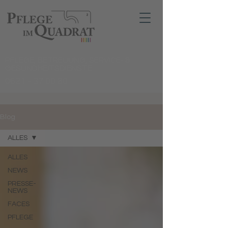
PFLEGE, BETREUUNG, SERVICE- &
GESUNDHEITSDIENSTE
0621 - 37 00 80
Blog
ALLES
ALLES
NEWS
PRESSE-
NEWS
FACES
PFLEGE