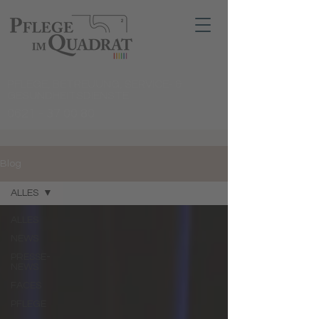
PFLEGE, BETREUUNG, SERVICE- &
GESUNDHEITSDIENSTE
0621 - 37 00 80
Blog
ALLES
ALLES
NEWS
PRESSE-
NEWS
FACES
PFLEGE