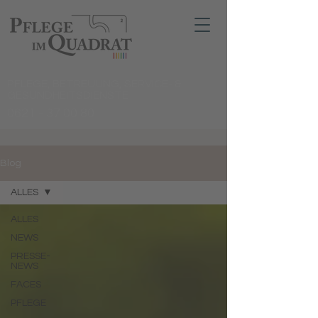
PFLEGE, BETREUUNG, SERVICE- &
GESUNDHEITSDIENSTE
0621 - 37 00 80
Blog
ALLES
ALLES
NEWS
PRESSE-
NEWS
FACES
PFLEGE