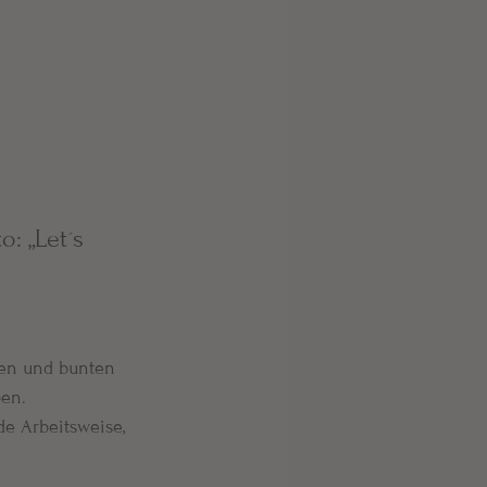
: „Let´s 
rken und bunten 
en.  
e Arbeitsweise, 