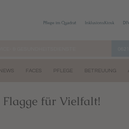
Pflege im Quadrat
InklusionsKiosk
DI
VICE- & GESUNDHEITSDIENSTE
0621
-NEWS
FACES
PFLEGE
BETREUUNG
 Flagge für Vielfalt!