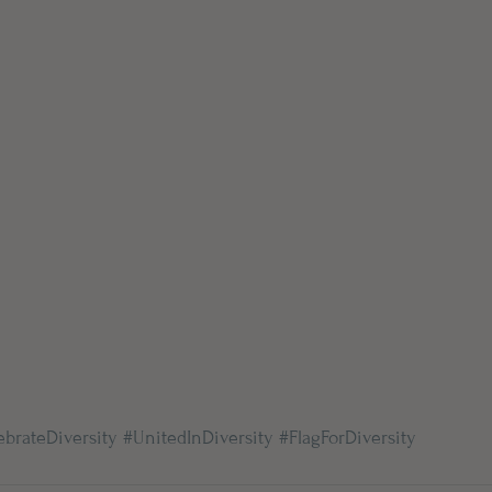
ebrateDiversity
#UnitedInDiversity
#FlagForDiversity