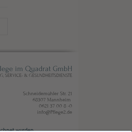
HE WEIHNACHTEN
flege im Quadrat GmbH
NG, SERVICE- & GESUNDHEITSDIENSTE
Schneidemühler Str. 21
68307 Mannheim
0621 37 00 8 -0
info@Pflege2.de
ichnet wurden