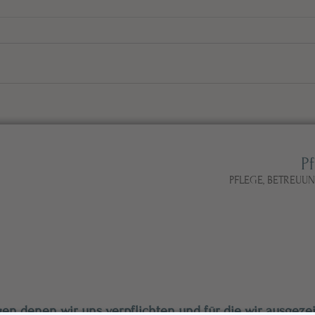
FRO
Aktives Zuhören - eine
Schulung in der BT/A mit
Susanne Freudenberger
P
PFLEGE, BETREUU
en denen wir uns verpflichten und für die
wir ausgeze