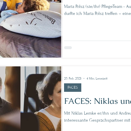
Maria Polsz (sie/ihr) PflegeTeam - Ausbildungskoordinatorin Heute
durfte ich Maria Polsz treffen – ei
20. Feb. 2023
4 Min. Lesezeit
FACES
FACES: Niklas u
Mit Niklas Lemke er/ihn und Andrea
interessante Gesprächspartner mit