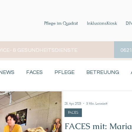
Pflege im Quadrat
InklusionsKiosk
DI
VICE- & GESUNDHEITSDIENSTE
0621
-NEWS
FACES
PFLEGE
BETREUUNG
25. Apr. 2025
3 Min. Lesezeit
FACES
FACES mit: Maria