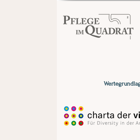
Wert
egrundlag